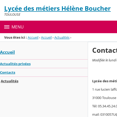
Panneau de gestion des cookies
Lycée des métiers Hélène Boucher
Menu de la rubrique
Contenu
TOULOUSE
MENU
Vous êtes ici :
Accueil
›
Accueil
›
Actualités
›
Contac
Accueil
Modifiée le lund
Actualités privées
Contacts
Lycée des méti
Actualités
1 rue lucien laf
31000 Toulouse
Tél: 05.34.45.24.
mail: 0310057U@