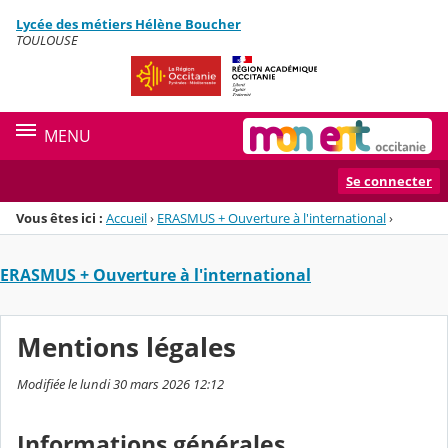
Panneau de gestion des cookies
Lycée des métiers Hélène Boucher
Menu de la rubrique
Contenu
TOULOUSE
MENU
Se connecter
Vous êtes ici :
Accueil
›
ERASMUS + Ouverture à l'international
›
ERASMUS + Ouverture à l'international
Mentions légales
Modifiée le lundi 30 mars 2026 12:12
Informations générales