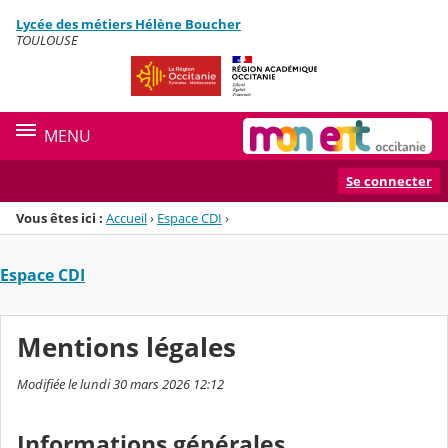
Panneau de gestion des cookies
Lycée des métiers Hélène Boucher
Menu de la rubrique
Contenu
TOULOUSE
MENU
Se connecter
Vous êtes ici :
Accueil
›
Espace CDI
›
Espace CDI
Mentions légales
Modifiée le lundi 30 mars 2026 12:12
Informations générales