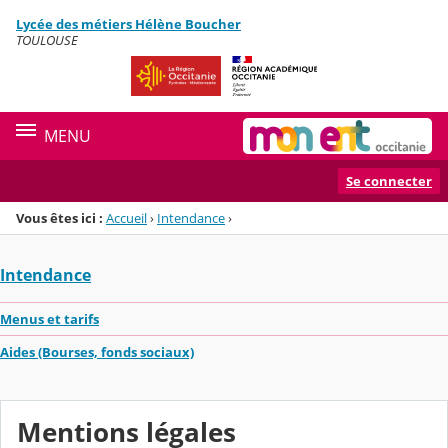
Panneau de gestion des cookies
Lycée des métiers Hélène Boucher
Menu de la rubrique
Contenu
TOULOUSE
MENU
Se connecter
Vous êtes ici :
Accueil
›
Intendance
›
Intendance
Menus et tarifs
Aides (Bourses, fonds sociaux)
Mentions légales