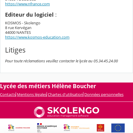
https://www.nfrance.com
Editeur du logiciel
:
KOSMOS - Skolengo
8 rue Kervégan
44000 NANTES
https://www.kosmos-education.com
Litiges
Pour toute réclamations veuillez contacter le lycée au 05.34.45.24.00
Lycée des métiers Hélène Boucher
Contacts
Mentions légales
Chartes d'utilisation
Données personnelles