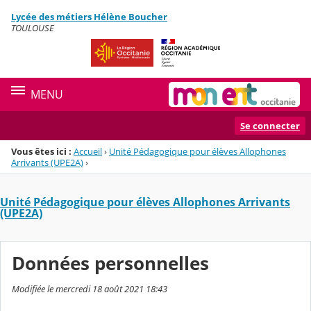
Panneau de gestion des cookies
Lycée des métiers Hélène Boucher
Menu de la rubrique
Contenu
TOULOUSE
MENU
Se connecter
Vous êtes ici :
Accueil
›
Unité Pédagogique pour élèves Allophones
Arrivants (UPE2A)
›
Unité Pédagogique pour élèves Allophones Arrivants
(UPE2A)
Données personnelles
Modifiée le mercredi 18 août 2021 18:43