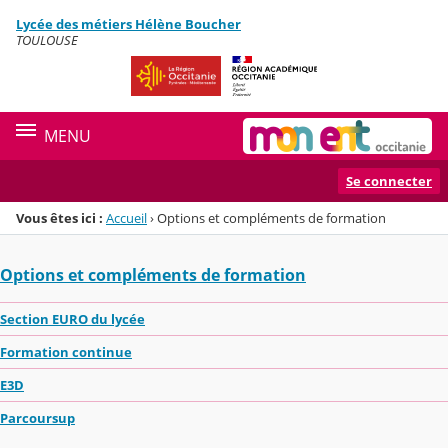
Panneau de gestion des cookies
Lycée des métiers Hélène Boucher
Menu de la rubrique
Contenu
TOULOUSE
MENU
Se connecter
Vous êtes ici :
Accueil
›
Options et compléments de formation
Options et compléments de formation
Section EURO du lycée
Formation continue
E3D
Parcoursup