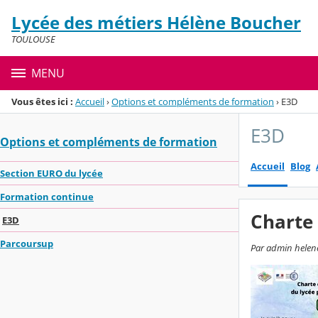
Panneau de gestion des cookies
Lycée des métiers Hélène Boucher
Menu de la rubrique
Contenu
TOULOUSE
MENU
Vous êtes ici :
Accueil
›
Options et compléments de formation
›
E3D
E3D
Options et compléments de formation
Accueil
Blog
Section EURO du lycée
Formation continue
Charte 
E3D
Parcoursup
Par admin helene-