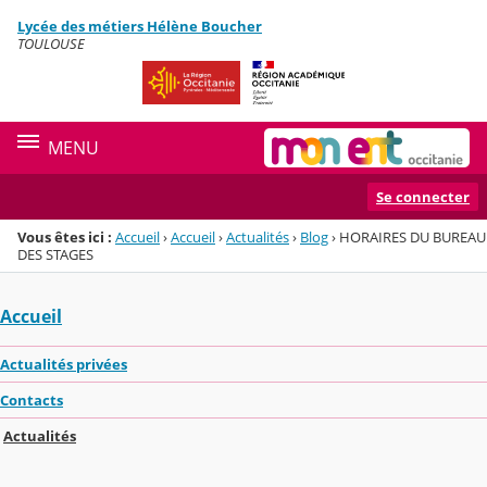
Panneau de gestion des cookies
Lycée des métiers Hélène Boucher
Menu de la rubrique
Contenu
TOULOUSE
MENU
Se connecter
Vous êtes ici :
Accueil
›
Accueil
›
Actualités
›
Blog
›
HORAIRES DU BUREAU
DES STAGES
Accueil
Actualités privées
Contacts
Actualités