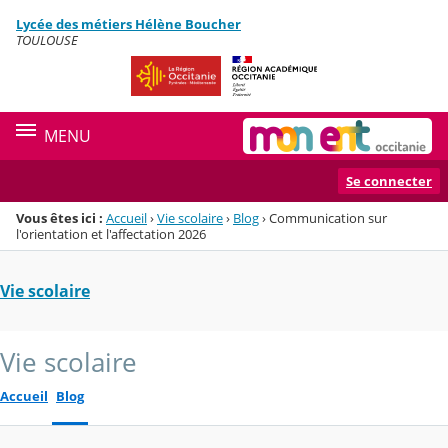
Panneau de gestion des cookies
Lycée des métiers Hélène Boucher
Menu de la rubrique
Contenu
TOULOUSE
MENU
Se connecter
Vous êtes ici :
Accueil
›
Vie scolaire
›
Blog
›
Communication sur
l'orientation et l'affectation 2026
Vie scolaire
Vie scolaire
Accueil
Blog