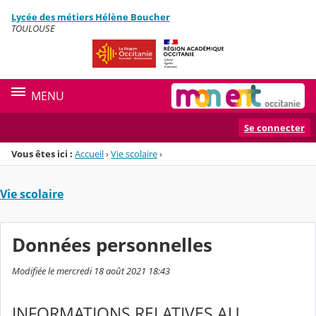
Panneau de gestion des cookies
Lycée des métiers Hélène Boucher
Menu de la rubrique
Contenu
TOULOUSE
MENU
Se connecter
Vous êtes ici :
Accueil
›
Vie scolaire
›
Vie scolaire
Données personnelles
Modifiée le mercredi 18 août 2021 18:43
INFORMATIONS RELATIVES AU